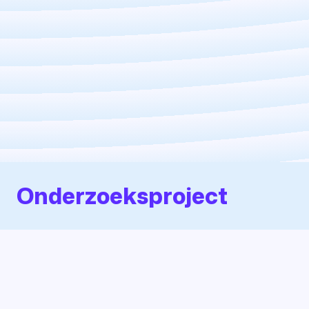
Onderzoeksproject
Palliatieve zorg
wordt doorgaans aan het brede
publiek voorgesteld als “high touch” en “low tech”.
Dankzij
digitale technologieën
staat palliatieve zorg
er echter voor om beide te worden: zowel high touch